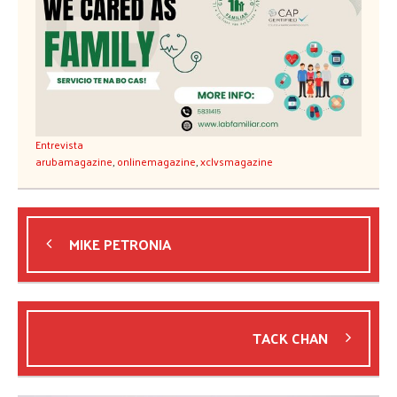
Entrevista
arubamagazine
,
onlinemagazine
,
xclvsmagazine
MIKE PETRONIA
TACK CHAN