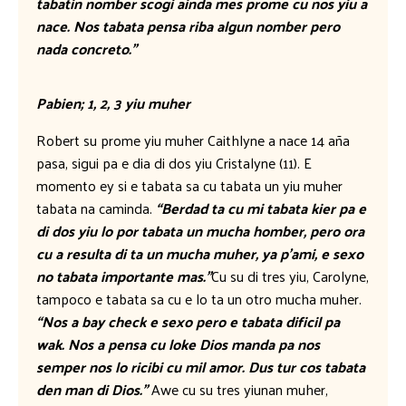
tabatin nomber scogi ainda mes prome cu nos yiu a
nace. Nos tabata pensa riba algun nomber pero
nada concreto.”
Pabien; 1, 2, 3 yiu muher
Robert su prome yiu muher Caithlyne a nace 14 aña
pasa, sigui pa e dia di dos yiu Cristalyne (11). E
momento ey si e tabata sa cu tabata un yiu muher
tabata na caminda.
“Berdad ta cu mi tabata kier pa e
di dos yiu lo por tabata un mucha homber, pero ora
cu a resulta di ta un mucha muher, ya p’ami, e sexo
no tabata importante mas.”
Cu su di tres yiu, Carolyne,
tampoco e tabata sa cu e lo ta un otro mucha muher.
“Nos a bay check e sexo pero e tabata dificil pa
wak. Nos a pensa cu loke Dios manda pa nos
semper nos lo ricibi cu mil amor. Dus tur cos tabata
den man di Dios.”
Awe cu su tres yiunan muher,