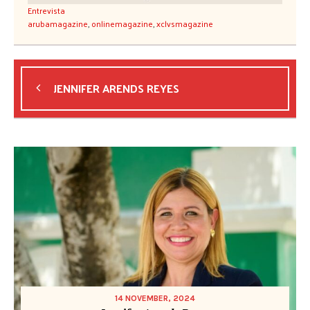
Entrevista
arubamagazine
,
onlinemagazine
,
xclvsmagazine
JENNIFER ARENDS REYES
14 NOVEMBER, 2024