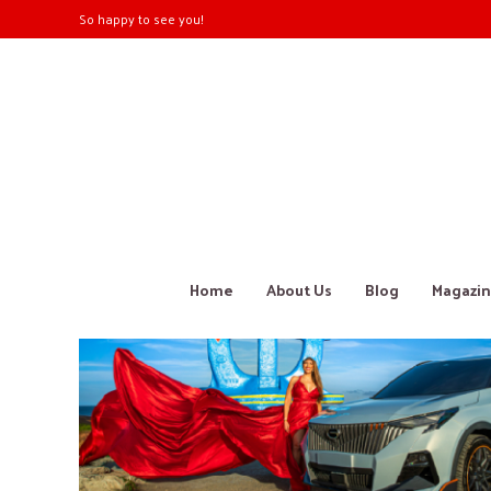
So happy to see you!
Home
About Us
Blog
Magazin