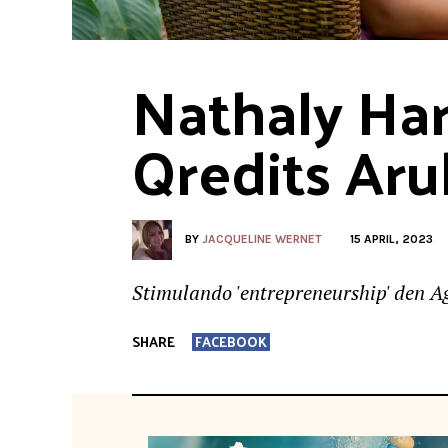
Nathaly Har
Qredits Ar
BY
JACQUELINE WERNET
15 APRIL, 2023
Stimulando 'entrepreneurship' den A
SHARE
FACEBOOK