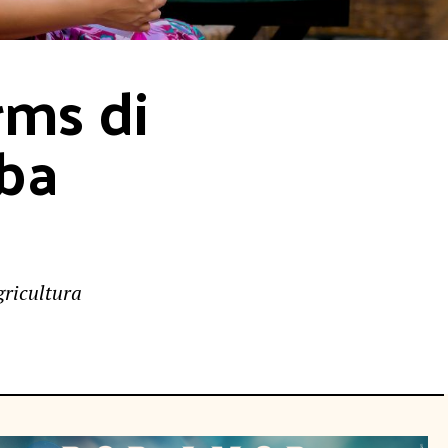
ms di 
uba
gricultura