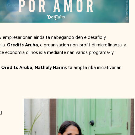
i- y empresarionan ainda ta nabegando den e desafio y
mia.
Qredits Aruba
, e organisacion non-profit di microfinanza, a
ece economia di nos isla mediante nan varios programa- y
i
Qredits Aruba, Nathaly Harm
s ta amplia riba iniciativanan
RI