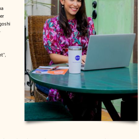
na
er
goshi
e
t”,