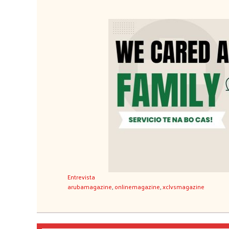
Entrevista
arubamagazine
,
onlinemagazine
,
xclvsmagazine