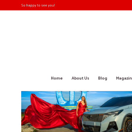
So happy to see you!
Home
About Us
Blog
Magazin