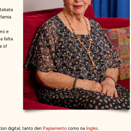
 tabata
 famia.
ero e
a falta
a of
cion digital, tanto den
Papiamento
como na
Ingles.