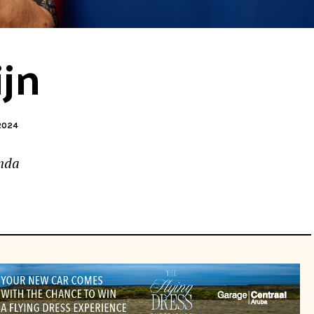
jn
2024
inda