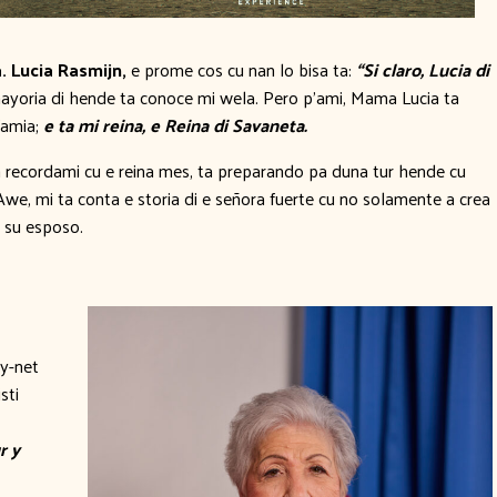
. Lucia Rasmijn,
e prome cos cu nan lo bisa ta:
“Si claro, Lucia di
yoria di hende ta conoce mi wela. Pero p’ami, Mama Lucia ta
famia;
e ta mi reina, e Reina di Savaneta.
 ta recordami cu e reina mes, ta preparando pa duna tur hende cu
 Awe, mi ta conta e storia di e señora fuerte cu no solamente a crea
u su esposo.
ay-net
sti
r y