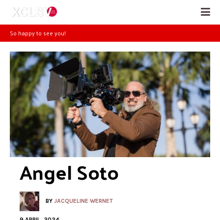
So happy to see you!
Angel Soto
BY
JACQUELINE WERNET
9 APRIL, 2024