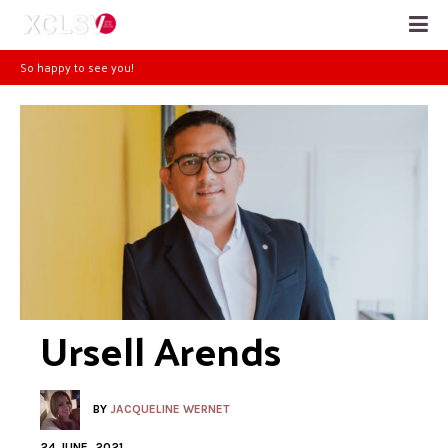
So happy to see you!
Ursell Arends
BY
JACQUELINE WERNET
24 JUNE, 2021