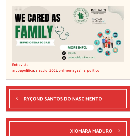
Entrevista
arubapolitica
,
eleccion2021
,
onlinemagazine
,
politico
RYÇOND SANTOS DO NASCIMENTO
XIOMARA MADURO