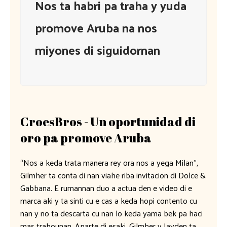
Nos ta habri pa traha y yuda
promove Aruba na nos
miyones di siguidornan
CroesBros - Un oportunidad di
oro pa promove Aruba
“Nos a keda trata manera rey ora nos a yega Milan”,
Gilmher ta conta di nan viahe riba invitacion di Dolce &
Gabbana. E rumannan duo a actua den e video di e
marca aki y ta sinti cu e cas a keda hopi contento cu
nan y no ta descarta cu nan lo keda yama bek pa haci
mas trabounan. Aparte di esaki, Gilmher y Jayden ta