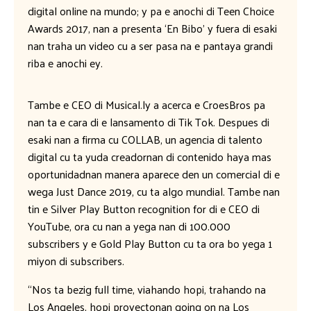
digital online na mundo; y pa e anochi di Teen Choice
Awards 2017, nan a presenta ‘En Bibo’ y fuera di esaki
nan traha un video cu a ser pasa na e pantaya grandi
riba e anochi ey.
Tambe e CEO di Musical.ly a acerca e CroesBros pa
nan ta e cara di e lansamento di Tik Tok. Despues di
esaki nan a firma cu COLLAB, un agencia di talento
digital cu ta yuda creadornan di contenido haya mas
oportunidadnan manera aparece den un comercial di e
wega Just Dance 2019, cu ta algo mundial. Tambe nan
tin e Silver Play Button recognition for di e CEO di
YouTube, ora cu nan a yega nan di 100.000
subscribers y e Gold Play Button cu ta ora bo yega 1
miyon di subscribers.
“Nos ta bezig full time, viahando hopi, trahando na
Los Angeles, hopi proyectonan going on na Los