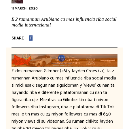
11 MARCH, 2020
E 2 rumannan Arubiano cu mas influencia riba social
media internacional
SHARE
F
E dos rumannan Gilmher (26) y Jayden Croes (21), ta 2
rumannan Arubiano cu mas influencia riba social media
si midi esaki segun nan siguidornan y ‘views’ cu nan ta
hayando riba e diferente plataformanan cu nan ta
figura riba dje. Mientras cu Gilmher tin riba 1 miyon
followers riba Instagram, riba e plataforma di Tik Tok
mes, e tin mas cu 23 miyon followers cu mas di 650
miyon views di su videonan. Su ruman chikito Jayden
tin riba 20 miyon followers riba Tik Tok y cu su