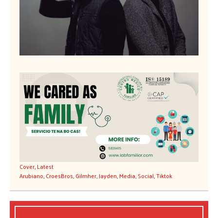
Cover
,
Latest
Arubiano
,
CroesBros
,
Gilmher
,
Jayden
,
Media
,
Social
,
Tiktok