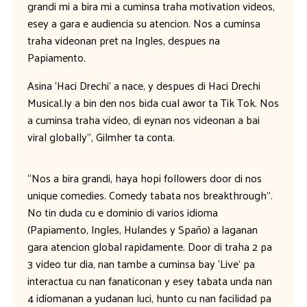
grandi mi a bira mi a cuminsa traha motivation videos,
esey a gara e audiencia su atencion. Nos a cuminsa
traha videonan pret na Ingles, despues na
Papiamento.
Asina ‘Haci Drechi’ a nace, y despues di Haci Drechi
Musical.ly a bin den nos bida cual awor ta Tik Tok. Nos
a cuminsa traha video, di eynan nos videonan a bai
viral globally”, Gilmher ta conta.
“Nos a bira grandi, haya hopi followers door di nos
unique comedies. Comedy tabata nos breakthrough”.
No tin duda cu e dominio di varios idioma
(Papiamento, Ingles, Hulandes y Spaño) a laganan
gara atencion global rapidamente. Door di traha 2 pa
3 video tur dia, nan tambe a cuminsa bay ‘Live’ pa
interactua cu nan fanaticonan y esey tabata unda nan
4 idiomanan a yudanan luci, hunto cu nan facilidad pa