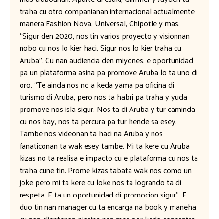
traha cu otro companianan internacional actualmente
manera Fashion Nova, Universal, Chipotle y mas.
“Sigur den 2020, nos tin varios proyecto y visionnan
nobo cu nos lo kier haci. Sigur nos lo kier traha cu
Aruba”. Cu nan audiencia den miyones, e oportunidad
pa un plataforma asina pa promove Aruba lo ta uno di
oro. “Te ainda nos no a keda yama pa oficina di
turismo di Aruba, pero nos ta habri pa traha y yuda
promove nos isla sigur. Nos ta di Aruba y tur caminda
cu nos bay, nos ta percura pa tur hende sa esey.
Tambe nos videonan ta haci na Aruba y nos
fanaticonan ta wak esey tambe. Mi ta kere cu Aruba
kizas no ta realisa e impacto cu e plataforma cu nos ta
traha cune tin. Prome kizas tabata wak nos como un
joke pero mi ta kere cu loke nos ta logrando ta di
respeta. E ta un oportunidad di promocion sigur”. E
duo tin nan manager cu ta encarga na book y maneha
cu nan clientenan p’asina nan mes por keda concentra