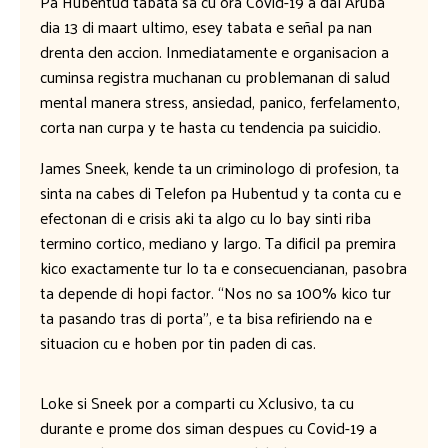
Pa Hubentud tabata sa cu ora Covid-19 a dal Aruba
dia 13 di maart ultimo, esey tabata e señal pa nan
drenta den accion. Inmediatamente e organisacion a
cuminsa registra muchanan cu problemanan di salud
mental manera stress, ansiedad, panico, ferfelamento,
corta nan curpa y te hasta cu tendencia pa suicidio.
James Sneek, kende ta un criminologo di profesion, ta
sinta na cabes di Telefon pa Hubentud y ta conta cu e
efectonan di e crisis aki ta algo cu lo bay sinti riba
termino cortico, mediano y largo. Ta dificil pa premira
kico exactamente tur lo ta e consecuencianan, pasobra
ta depende di hopi factor. “Nos no sa 100% kico tur
ta pasando tras di porta”, e ta bisa refiriendo na e
situacion cu e hoben por tin paden di cas.
Loke si Sneek por a comparti cu Xclusivo, ta cu
durante e prome dos siman despues cu Covid-19 a