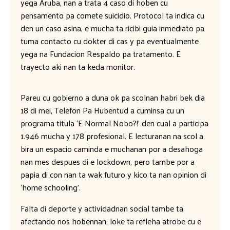
yega Aruba, nan a trata 4 caso di hoben cu
pensamento pa comete suicidio. Protocol ta indica cu
den un caso asina, e mucha ta ricibi guia inmediato pa
tuma contacto cu dokter di cas y pa eventualmente
yega na Fundacion Respaldo pa tratamento. E
trayecto aki nan ta keda monitor.
Pareu cu gobierno a duna ok pa scolnan habri bek dia
18 di mei, Telefon Pa Hubentud a cuminsa cu un
programa titula ‘E Normal Nobo?!’ den cual a participa
1.946 mucha y 178 profesional. E lecturanan na scol a
bira un espacio caminda e muchanan por a desahoga
nan mes despues di e lockdown, pero tambe por a
papia di con nan ta wak futuro y kico ta nan opinion di
‘home schooling’.
Falta di deporte y actividadnan social tambe ta
afectando nos hobennan; loke ta refleha atrobe cu e