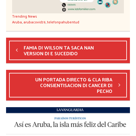
Trending News
Aruba
,
arubacovid19
,
telefonpahubentud
FAMIA DI WILSON TA SACA NAN
VERSION DI E SUCEDIDO
UN PORTADA DIRECTO & CLA RIBA
CONSIENTISACION DI CANCER DI
PECHO