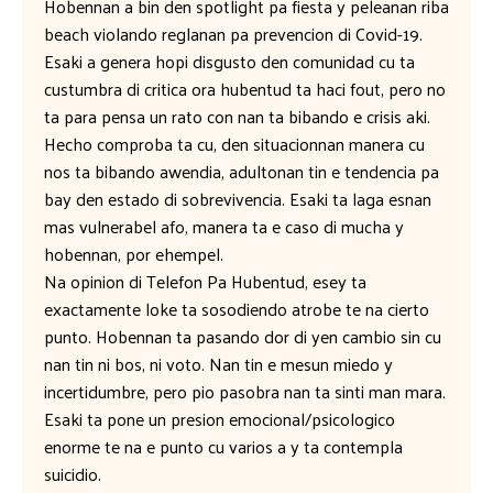
Hobennan a bin den spotlight pa fiesta y peleanan riba
beach violando reglanan pa prevencion di Covid-19.
Esaki a genera hopi disgusto den comunidad cu ta
custumbra di critica ora hubentud ta haci fout, pero no
ta para pensa un rato con nan ta bibando e crisis aki.
Hecho comproba ta cu, den situacionnan manera cu
nos ta bibando awendia, adultonan tin e tendencia pa
bay den estado di sobrevivencia. Esaki ta laga esnan
mas vulnerabel afo, manera ta e caso di mucha y
hobennan, por ehempel.
Na opinion di Telefon Pa Hubentud, esey ta
exactamente loke ta sosodiendo atrobe te na cierto
punto. Hobennan ta pasando dor di yen cambio sin cu
nan tin ni bos, ni voto. Nan tin e mesun miedo y
incertidumbre, pero pio pasobra nan ta sinti man mara.
Esaki ta pone un presion emocional/psicologico
enorme te na e punto cu varios a y ta contempla
suicidio.