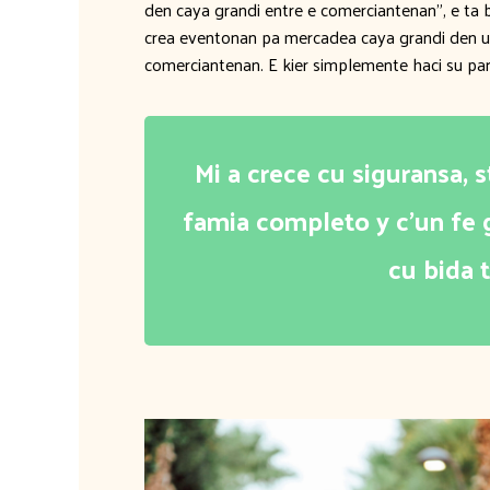
den caya grandi entre e comerciantenan”, e ta b
crea eventonan pa mercadea caya grandi den un
comerciantenan. E kier simplemente haci su pa
Mi a crece cu siguransa, 
famia completo y c’un fe g
cu bida 