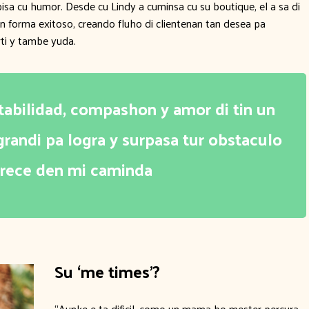
isa cu humor. Desde cu Lindy a cuminsa cu su boutique, el a sa di
 forma exitoso, creando fluho di clientenan tan desea pa
rti y tambe yuda.
stabilidad, compashon y amor di tin un
randi pa logra y surpasa tur obstaculo
trece den mi caminda
Su ‘me times’?
“Aunke e ta dificil, como un mama bo mester percura