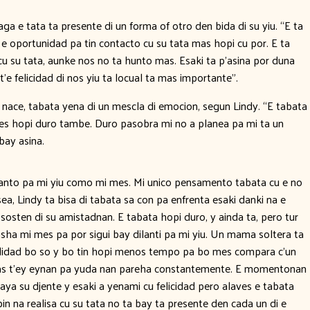
ga e tata ta presente di un forma of otro den bida di su yiu. “E ta
oportunidad pa tin contacto cu su tata mas hopi cu por. E ta
u su tata, aunke nos no ta hunto mas. Esaki ta p’asina por duna
t’e felicidad di nos yiu ta locual ta mas importante”.
nace, tabata yena di un mescla di emocion, segun Lindy. “E tabata
ves hopi duro tambe. Duro pasobra mi no a planea pa mi ta un
bay asina.
, tanto pa mi yiu como mi mes. Mi unico pensamento tabata cu e no
a, Lindy ta bisa di tabata sa con pa enfrenta esaki danki na e
osten di su amistadnan. E tabata hopi duro, y ainda ta, pero tur
asha mi mes pa por sigui bay dilanti pa mi yiu. Un mama soltera ta
bilidad bo so y bo tin hopi menos tempo pa bo mes compara c’un
izas t’ey eynan pa yuda nan pareha constantemente. E momentonan
aya su djente y esaki a yenami cu felicidad pero alaves e tabata
in na realisa cu su tata no ta bay ta presente den cada un di e