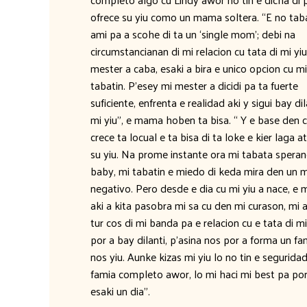
ofrece su yiu como un mama soltera. “E no tab
ami pa a scohe di ta un ‘single mom’; debi na
circumstancianan di mi relacion cu tata di mi yiu
mester a caba, esaki a bira e unico opcion cu mi
tabatin. P’esey mi mester a dicidi pa ta fuerte
suficiente, enfrenta e realidad aki y sigui bay dil
mi yiu”, e mama hoben ta bisa. “ Y e base den c
crece ta locual e ta bisa di ta loke e kier laga a
su yiu. Na prome instante ora mi tabata spera
baby, mi tabatin e miedo di keda mira den un 
negativo. Pero desde e dia cu mi yiu a nace, e 
aki a kita pasobra mi sa cu den mi curason, mi 
tur cos di mi banda pa e relacion cu e tata di mi
por a bay dilanti, p’asina nos por a forma un fa
nos yiu. Aunke kizas mi yiu lo no tin e seguridad
famia completo awor, lo mi haci mi best pa por
esaki un dia”.