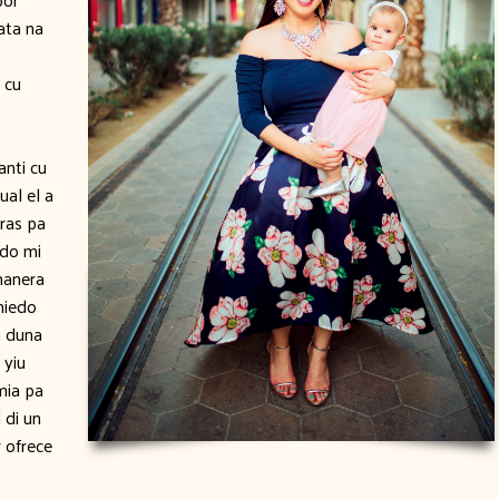
ata na
 cu
anti cu
ual el a
tras pa
ndo mi
manera
miedo
a duna
 yiu
mia pa
 di un
 ofrece