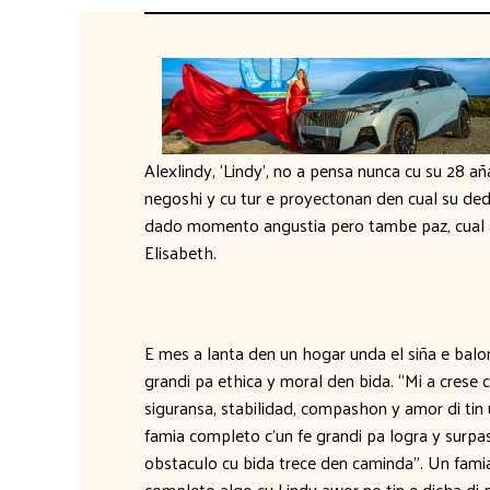
Alexlindy, ‘Lindy’, no a pensa nunca cu su 28 a
negoshi y cu tur e proyectonan den cual su ded
dado momento angustia pero tambe paz, cual a
Elisabeth.
E mes a lanta den un hogar unda el siña e balo
grandi pa ethica y moral den bida. “Mi a crese 
siguransa, stabilidad, compashon y amor di tin
famia completo c’un fe grandi pa logra y surpa
obstaculo cu bida trece den caminda”. Un fami
completo algo cu Lindy awor no tin e dicha di 