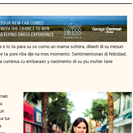
ña e lo ta para su so como un mama soltera, dilanti di su mesun
e ta poni riba dje na mes momento. Sentimientonan di felicidad,
 cuminsa cu embarazo y nacimento di su yiu muher Jane
rnan
cu
 un
sa tur
a
por