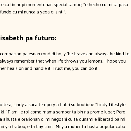
oce cu tin hopi momentonan special tambe; “e hecho cu mi ta pasa
undo cu mi nunca a yega di sinti”.
lisabeth pa futuro:
 compacion pa esnan rond di bo, y ‘be brave and always be kind to
always remember that when life throws you lemons, I hope you
ner heals on and handle it. Trust me, you can do it”.
tera, Lindy a saca tempo y a habri su boutique “Lindy Lifestyle
ki. “P’ami, e rol como mama semper ta bin na prome lugar; Pero
 pa ahusta e orarionan di mi negoshi cu ta dunami e libertad pa mi
mi yiu trabou, e ta bay cumi. Mi yiu muher ta hasta popular caba