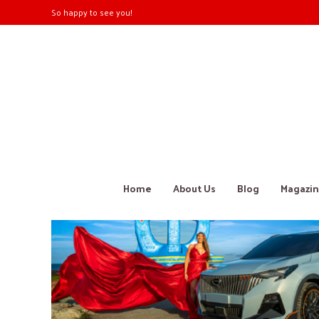
So happy to see you!
Home
About Us
Blog
Magazin