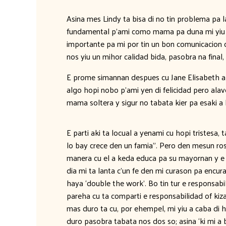
Asina mes Lindy ta bisa di no tin problema pa la
fundamental p’ami como mama pa duna mi yiu e 
importante pa mi por tin un bon comunicacion c
nos yiu un mihor calidad bida, pasobra na final, 
E prome simannan despues cu Jane Elisabeth a 
algo hopi nobo p’ami yen di felicidad pero ala
mama soltera y sigur no tabata kier pa esaki a 
E parti aki ta locual a yenami cu hopi tristesa
lo bay crece den un famia”. Pero den mesun rose
manera cu el a keda educa pa su mayornan y e s
dia mi ta lanta c’un fe den mi curason pa encur
haya ‘double the work’. Bo tin tur e responsa
pareha cu ta comparti e responsabilidad of k
mas duro ta cu, por ehempel, mi yiu a caba di h
duro pasobra tabata nos dos so; asina ‘ki mi a b